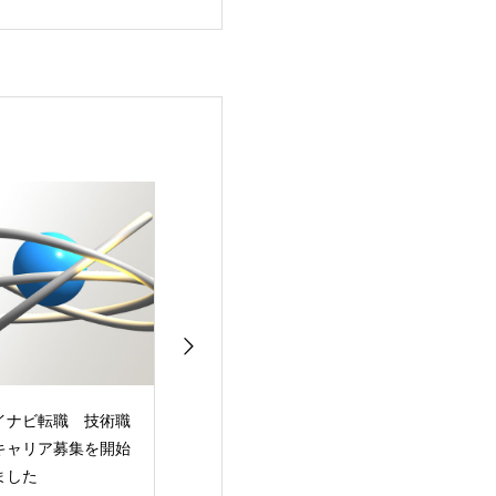
deed求人サイト パ
株式会社安川電機様よ
株式会社安川電
ト募集を開始しまし
り2024年度上期ボギ
り2023年度下
ー達成奨励表彰状を
ー達成奨励表彰