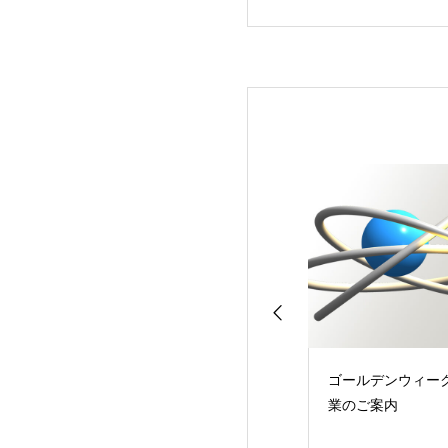
会社安川電機様よ
ゴールデンウィーク休
株式会社安川電機
22年度下期イン
業のご案内
り表彰状を受賞し
タGAシリーズ
た