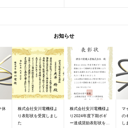
致しました
お知らせ
様よ
株式会社安川電機様よ
マイナビ転職 技術職
in
まし
り2024年度下期ボギ
のキャリア募集を開始
ー
ー達成奨励表彰状を
しました
た