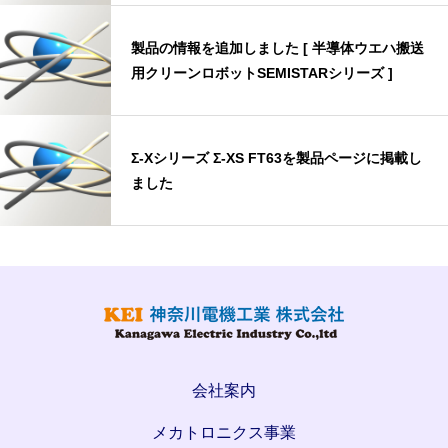
「MPX1012J」を販売開始
製品の情報を追加しました [ 半導体ウエハ搬送
用クリーンロボットSEMISTARシリーズ ]
Σ-Xシリーズ Σ-XS FT63を製品ページに掲載し
ました
会社案内
メカトロニクス事業