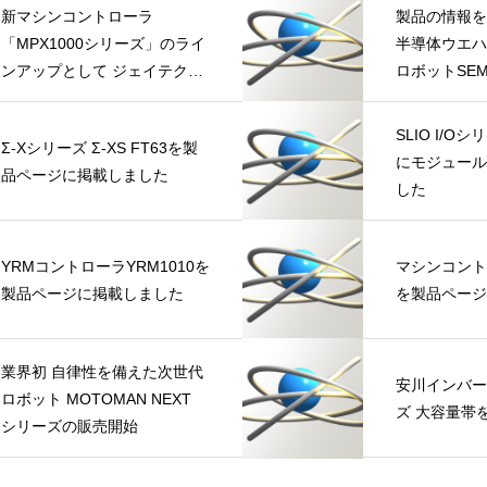
新マシンコントローラ
製品の情報を
「MPX1000シリーズ」のライ
半導体ウエハ
ンアップとして ジェイテクト
ロボットSEM
製PLC TOYOPUC-Nano
10GXにバス接続*できる
SLIO I/O
Σ-Xシリーズ Σ-XS FT63を製
「MPX1012J」を販売開始
にモジュール
品ページに掲載しました
した
YRMコントローラYRM1010を
マシンコントロ
製品ページに掲載しました
を製品ページ
業界初 自律性を備えた次世代
安川インバー
ロボット MOTOMAN NEXT
ズ 大容量帯
シリーズの販売開始