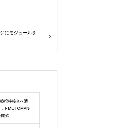
ページにモジュールを
擦撹拌接合へ適
トMOTOMAN-
売開始